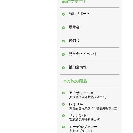
設計サポート
設計サポート
展示会
勉強会
見学会・イベント
補助金情報
その他の商品
アウサレーション
(透湿型湿式外断熱システム)
レオTOP
(無機質発泡系タイル密着外断熱工法)
サンバント
(乾式通気層外断熱工法)
エーデルヴァレーマ
(外付けブラインド)