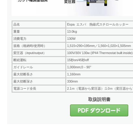
品名
Espa エスパ 熱線式スチロールカッター
重量
13.0kg
消費電力
130W
規格（格納時/使用時）
1,515×290×195mm／1,560×1,020×1,505mm
変圧器（input/output）
100V/30V 130w (IP44 Thermostat built inside)
断続運転
15秒on/45秒off
ガイドレール
1,000mm;0－90°
最大切断長さ
1,160mm
最大切断深さ
330mm
電源コード全長
2.1ｍ（電源から変圧器）:1.0ｍ（変圧器か
取扱説明書