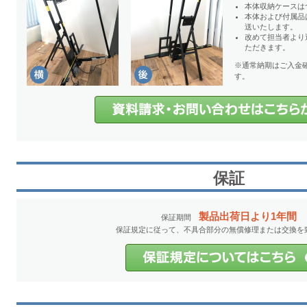
本体収納ケースは
本体および付属品
送いたします。
改めて担当者より
ただきます。
※通常納期はご入金
す。
保証
製品出荷日より1年間
保証期間
保証規定に従って、不具合部分の無償修理または交換を