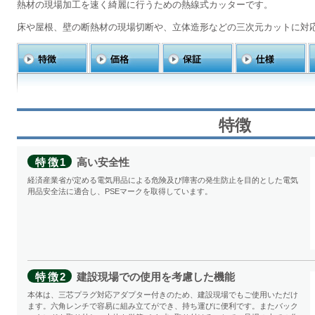
熱材の現場加工を速く綺麗に行うための熱線式カッターです。
床や屋根、壁の断熱材の現場切断や、立体造形などの三次元カットに対
特徴
特徴1
高い安全性
経済産業省が定める電気用品による危険及び障害の発生防止を目的とした電気
用品安全法に適合し、PSEマークを取得しています。
特徴2
建設現場での使用を考慮した機能
本体は、三芯プラグ対応アダプター付きのため、建設現場でもご使用いただけ
ます。六角レンチで容易に組み立てができ、持ち運びに便利です。またバック