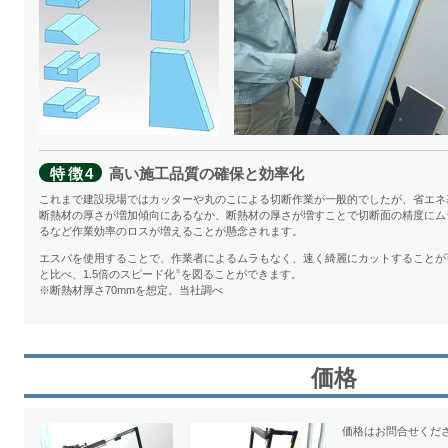
特徴4
高い施工品質の確保と効率化
これまで建設現場ではカッターや丸のこによる切断作業が一般的でしたが、省エネ
断熱材の厚さが増加傾向にあるなか、断熱材の厚さが増すことで切断面の精度にム
るなど作業効率のロスが増えることが懸念されます。
エスパを使用することで、作業者によるムラもなく、速く綺麗にカットすることが
と比べ、1.5倍のスピード化
を図ることができます。
※
※断熱材厚さ70mmを想定。当社調べ
価格
価格はお問合せくだ